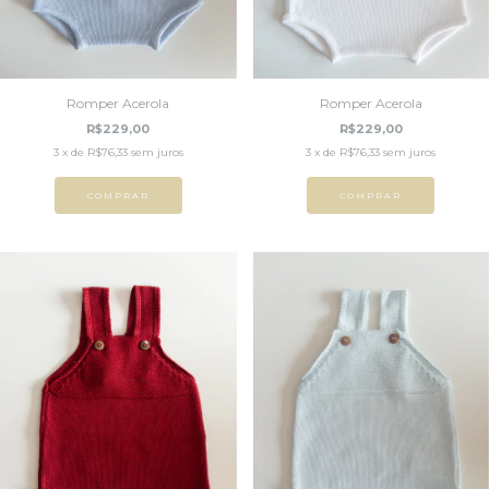
Romper Acerola
Romper Acerola
R$229,00
R$229,00
3
x de
R$76,33
sem juros
3
x de
R$76,33
sem juros
COMPRAR
COMPRAR