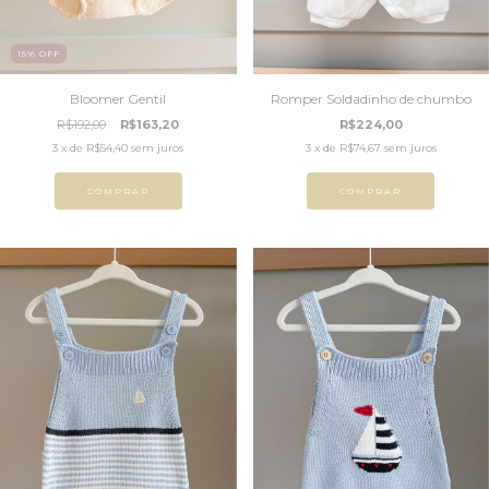
15
%
OFF
Bloomer Gentil
Romper Soldadinho de chumbo
R$192,00
R$163,20
R$224,00
3
x de
R$54,40
sem juros
3
x de
R$74,67
sem juros
COMPRAR
COMPRAR