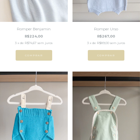
Romper Benjamin
Romper Urso
R$224,00
R$267,00
3
x de
R$74,67
sem juros
3
x de
R$89,00
sem juros
COMPRAR
COMPRAR