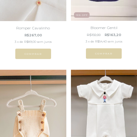
15
%
OFF
Bloomer Gentil
Romper Cavalinho
R$192,00
R$163,20
R$267,00
3
x de
R$54,40
sem juros
3
x de
R$89,00
sem juros
COMPRAR
COMPRAR