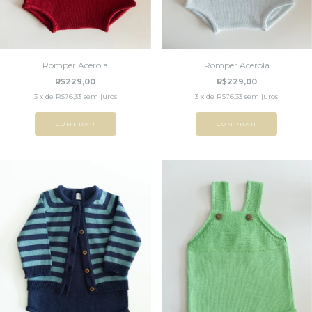
Romper Acerola
Romper Acerola
R$229,00
R$229,00
3
x de
R$76,33
sem juros
3
x de
R$76,33
sem juros
COMPRAR
COMPRAR