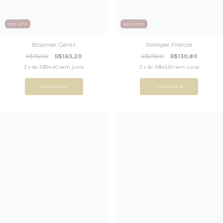
15
%
OFF
40
%
OFF
Bloomer Gentil
Romper Firenze
R$192,00
R$163,20
R$218,00
R$130,80
3
x de
R$54,40
sem juros
3
x de
R$43,60
sem juros
COMPRAR
COMPRAR