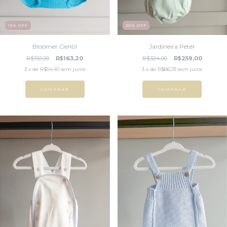
15
%
OFF
20
%
OFF
Bloomer Gentil
Jardineira Peter
R$192,00
R$163,20
R$324,00
R$259,00
3
x de
R$54,40
sem juros
3
x de
R$86,33
sem juros
COMPRAR
COMPRAR