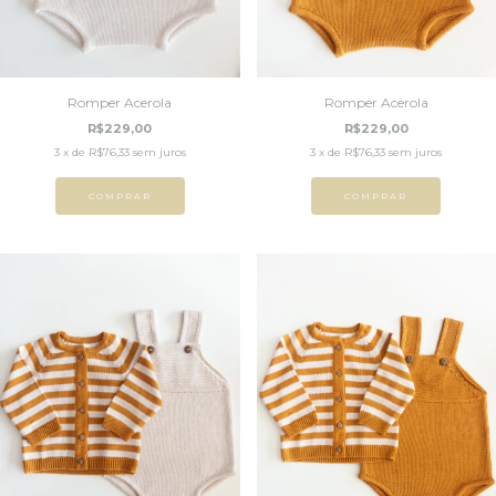
Romper Acerola
Romper Acerola
R$229,00
R$229,00
3
x de
R$76,33
sem juros
3
x de
R$76,33
sem juros
COMPRAR
COMPRAR