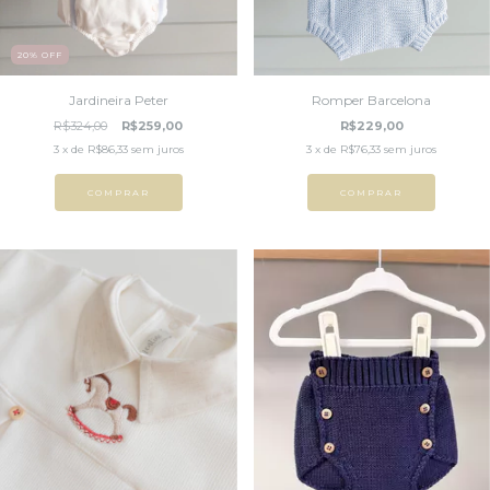
20
%
OFF
Jardineira Peter
Romper Barcelona
R$324,00
R$259,00
R$229,00
3
x de
R$86,33
sem juros
3
x de
R$76,33
sem juros
COMPRAR
COMPRAR