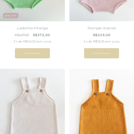
25
%
OFF
Lookinho Pitanga
Romper Acerola
R$497,00
R$372,00
R$229,00
3
x de
R$124,00
sem juros
3
x de
R$76,33
sem juros
COMPRAR
COMPRAR