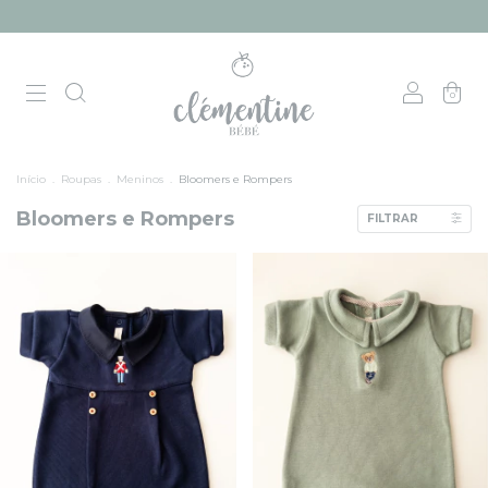
0
Início
.
Roupas
.
Meninos
.
Bloomers e Rompers
Bloomers e Rompers
FILTRAR