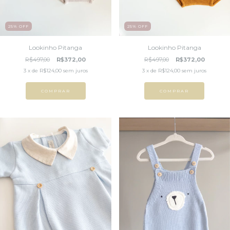
25
%
OFF
25
%
OFF
Lookinho Pitanga
Lookinho Pitanga
R$497,00
R$372,00
R$497,00
R$372,00
3
x de
R$124,00
sem juros
3
x de
R$124,00
sem juros
COMPRAR
COMPRAR