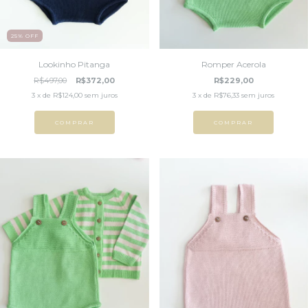
25
%
OFF
Lookinho Pitanga
Romper Acerola
R$497,00
R$372,00
R$229,00
3
x de
R$124,00
sem juros
3
x de
R$76,33
sem juros
COMPRAR
COMPRAR